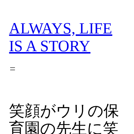
内
容
を
ALWAYS, LIFE
ス
キ
IS A STORY
ッ
プ
笑顔がウリの保
育園の先生に笑