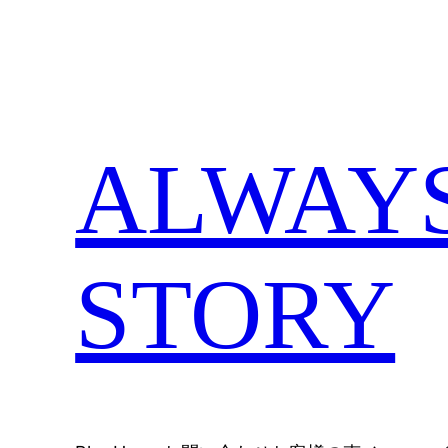
内
容
を
ス
キ
ALWAYS,
ッ
プ
STORY