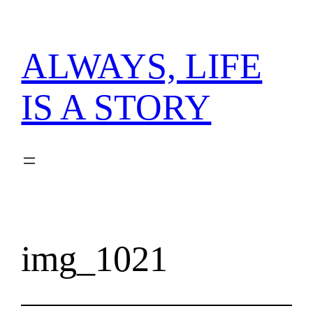
内
容
を
ALWAYS, LIFE
ス
キ
IS A STORY
ッ
プ
img_1021