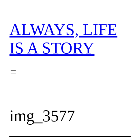
内
容
を
ALWAYS, LIFE
ス
キ
IS A STORY
ッ
プ
img_3577