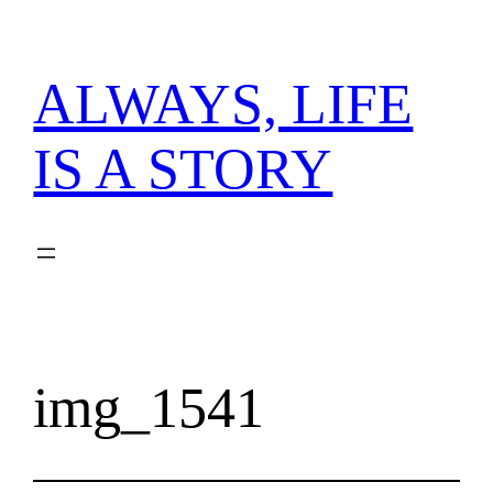
内
容
を
ALWAYS, LIFE
ス
キ
IS A STORY
ッ
プ
img_1541