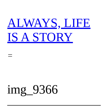
内
容
を
ALWAYS, LIFE
ス
キ
IS A STORY
ッ
プ
img_9366