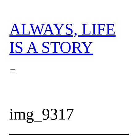
内
容
を
ALWAYS, LIFE
ス
キ
IS A STORY
ッ
プ
img_9317