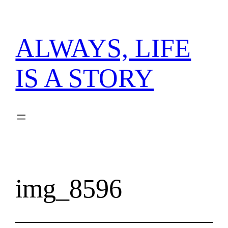
内
容
を
ALWAYS, LIFE
ス
キ
IS A STORY
ッ
プ
img_8596