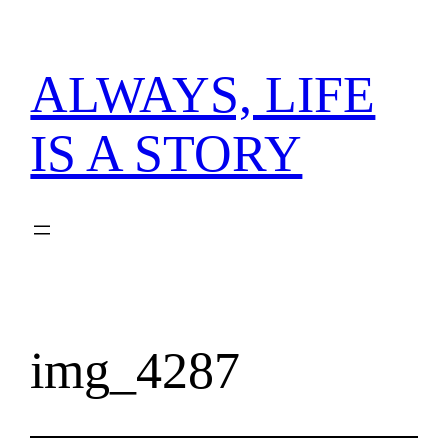
内
容
を
ALWAYS, LIFE
ス
キ
IS A STORY
ッ
プ
img_4287