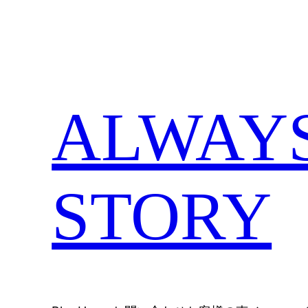
内
容
を
ス
キ
ALWAYS,
ッ
プ
STORY