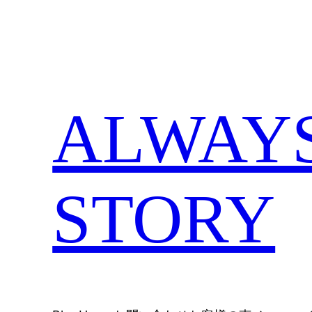
内
容
を
ス
キ
ALWAYS,
ッ
プ
STORY