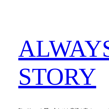
内
容
を
ス
キ
ALWAYS,
ッ
プ
STORY