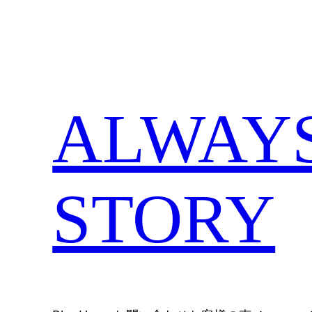
内
容
を
ス
キ
ALWAYS,
ッ
プ
STORY