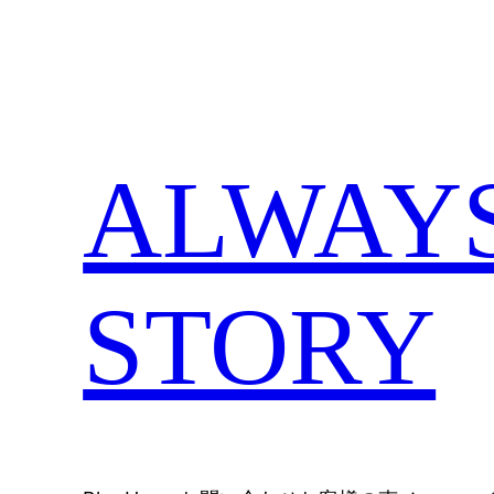
内
容
を
ス
キ
ALWAYS,
ッ
プ
STORY