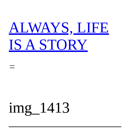
内
容
を
ALWAYS, LIFE
ス
キ
IS A STORY
ッ
プ
img_1413