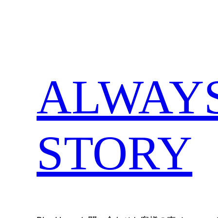
内
容
を
ス
キ
ALWAYS,
ッ
プ
STORY