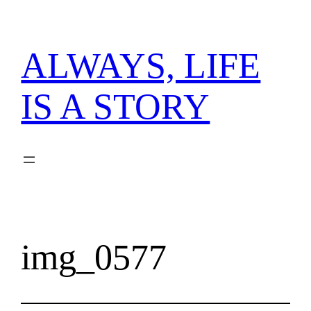
内
容
を
ALWAYS, LIFE
ス
キ
IS A STORY
ッ
プ
img_0577