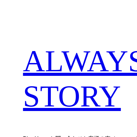
内
容
を
ス
キ
ALWAYS,
ッ
プ
STORY