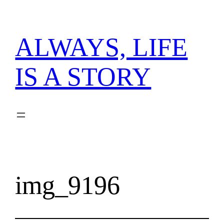
内
容
を
ALWAYS, LIFE
ス
キ
IS A STORY
ッ
プ
img_9196