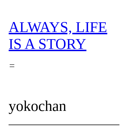
内
容
を
ALWAYS, LIFE
ス
キ
IS A STORY
ッ
プ
yokochan