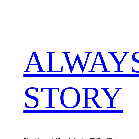
内
容
を
ス
キ
ALWAYS,
ッ
プ
STORY