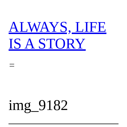
内
容
を
ALWAYS, LIFE
ス
キ
IS A STORY
ッ
プ
img_9182