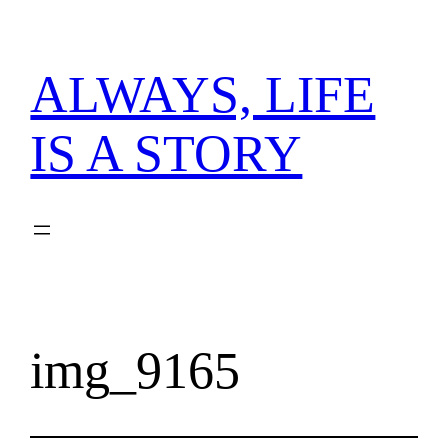
内
容
を
ALWAYS, LIFE
ス
キ
IS A STORY
ッ
プ
img_9165