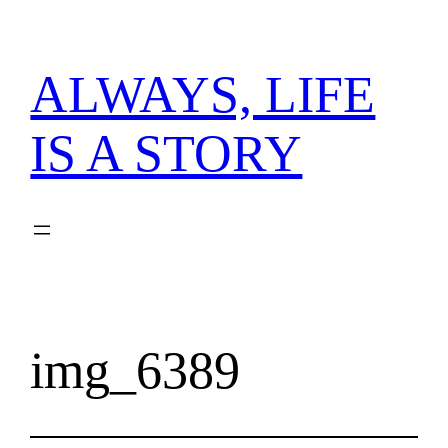
内
容
を
ALWAYS, LIFE
ス
キ
IS A STORY
ッ
プ
img_6389