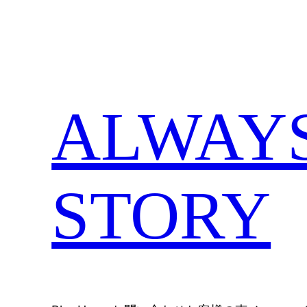
内
容
を
ス
キ
ALWAYS,
ッ
プ
STORY