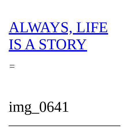
内
容
を
ALWAYS, LIFE
ス
キ
IS A STORY
ッ
プ
img_0641