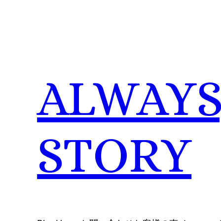
内
容
を
ス
キ
ALWAYS,
ッ
プ
STORY