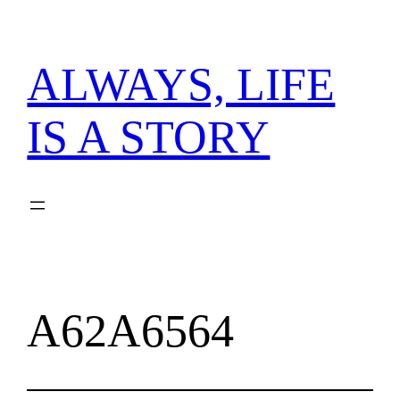
内
容
を
ALWAYS, LIFE
ス
キ
IS A STORY
ッ
プ
A62A6564