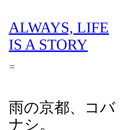
内
容
を
ALWAYS, LIFE
ス
キ
IS A STORY
ッ
プ
雨の京都、コバ
ナシ。