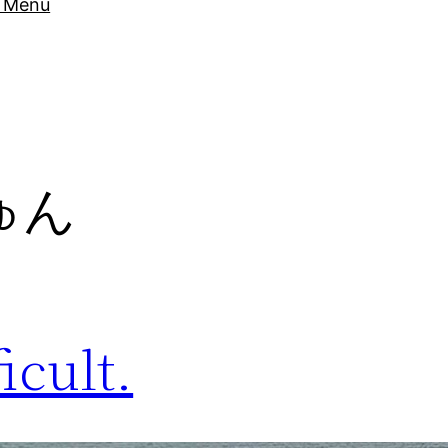
Menu
ゅん
icult.