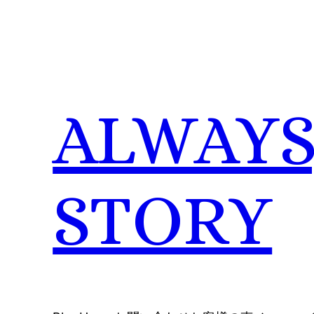
内
容
を
ス
キ
ALWAYS,
ッ
プ
STORY