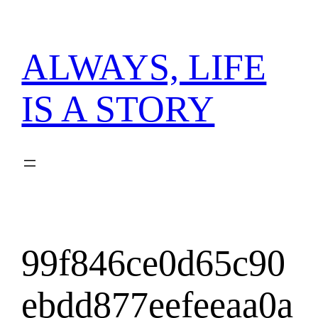
内
容
を
ALWAYS, LIFE
ス
キ
IS A STORY
ッ
プ
99f846ce0d65c90
ebdd877eefeeaa0a