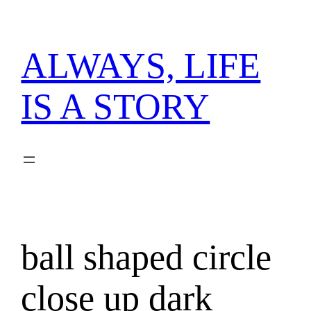
内
容
を
ALWAYS, LIFE
ス
キ
IS A STORY
ッ
プ
ball shaped circle
close up dark