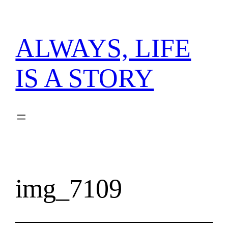
内
容
を
ALWAYS, LIFE
ス
キ
IS A STORY
ッ
プ
img_7109