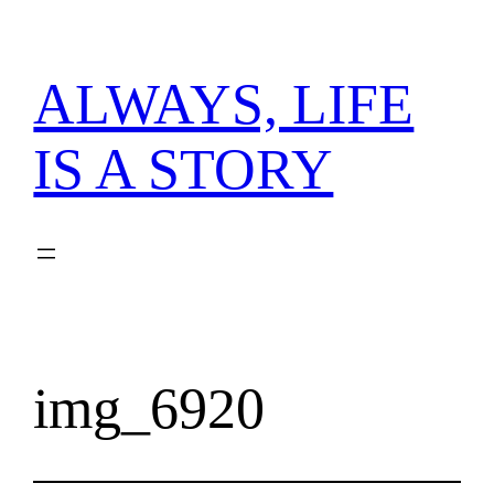
内
容
を
ALWAYS, LIFE
ス
キ
IS A STORY
ッ
プ
img_6920