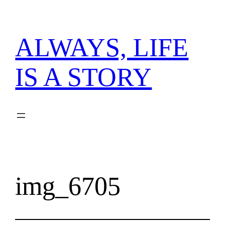
内
容
を
ALWAYS, LIFE
ス
キ
IS A STORY
ッ
プ
img_6705