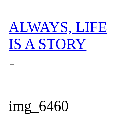
内
容
を
ALWAYS, LIFE
ス
キ
IS A STORY
ッ
プ
img_6460