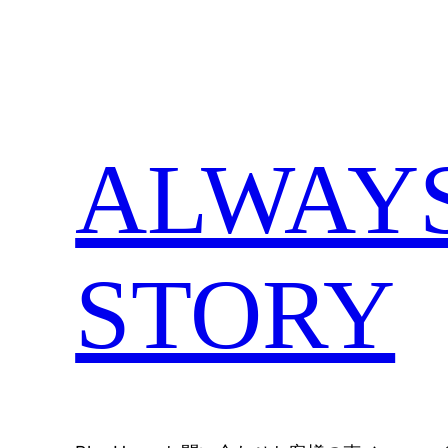
内
容
を
ス
キ
ALWAYS,
ッ
プ
STORY