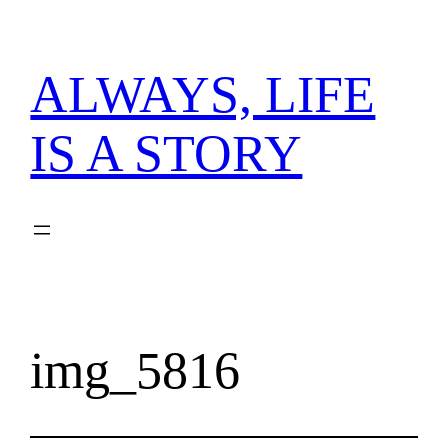
内
容
を
ALWAYS, LIFE
ス
キ
IS A STORY
ッ
プ
img_5816