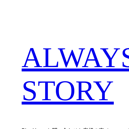
内
容
を
ス
キ
ALWAYS,
ッ
プ
STORY