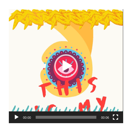
動
画
プ
レ
ー
ヤ
ー
00:00
00:06