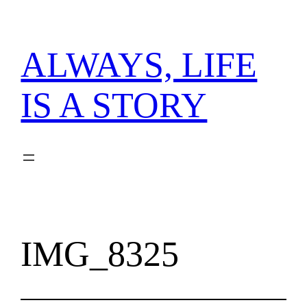
内
容
を
ALWAYS, LIFE
ス
キ
IS A STORY
ッ
プ
IMG_8325