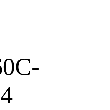
60C-
24