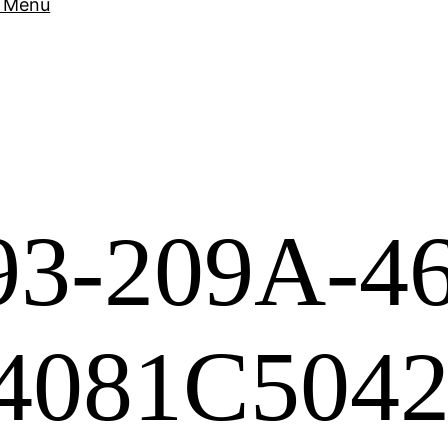
Menu
3-209A-4
4081C504