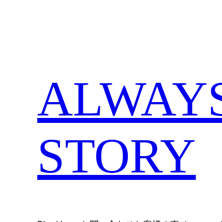
内
容
を
ス
キ
ALWAYS,
ッ
プ
STORY