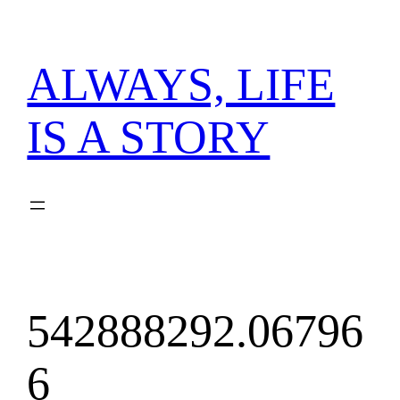
内
容
を
ALWAYS, LIFE
ス
キ
IS A STORY
ッ
プ
542888292.06796
6