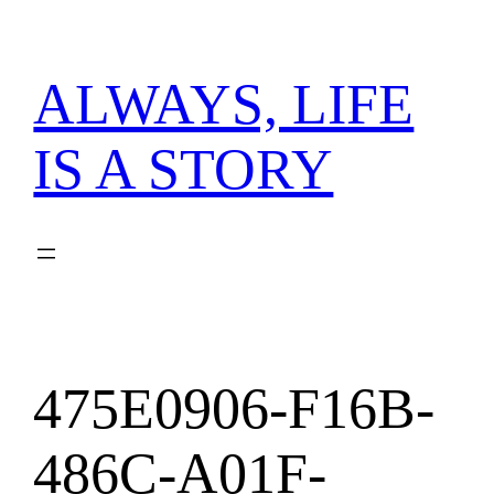
内
容
を
ALWAYS, LIFE
ス
キ
IS A STORY
ッ
プ
475E0906-F16B-
486C-A01F-