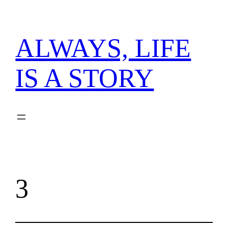
内
容
を
ALWAYS, LIFE
ス
キ
IS A STORY
ッ
プ
3