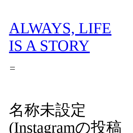
内
容
を
ALWAYS, LIFE
ス
キ
IS A STORY
ッ
プ
名称未設定
(Instagramの投稿