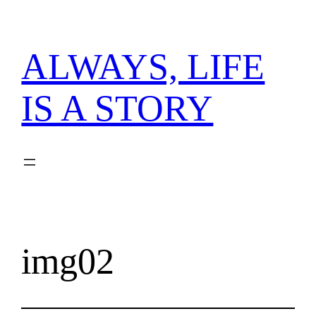
内
容
を
ALWAYS, LIFE
ス
キ
IS A STORY
ッ
プ
img02